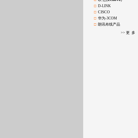
□
D-LINK
CISCO
□
□
华为-3COM
□
朗讯布线产品
>>
更 多