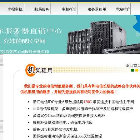
虚拟主机
邮局服务
主机托管
服务器租用
网站推广
返回首
我们是专业的电信增值服务商，我们具有和电信长期的战略合作伙伴
供机架租用的服务，并能为您提供具有绝对竞争力的价格！
浙江电信
IDC
专业
A
级数据机房
120G
带宽连接中国电信主干网
44U
电信级机架，多重静电和电磁干扰防护及短路和过载保护
多路冗余
Cisco
路由及高端交换设备接入机柜
每机柜提供双路供电，确保电力供应
后备
UPS
和双路柴油发电机
国际级标准海洛斯空调保证
365
天恒温恒湿