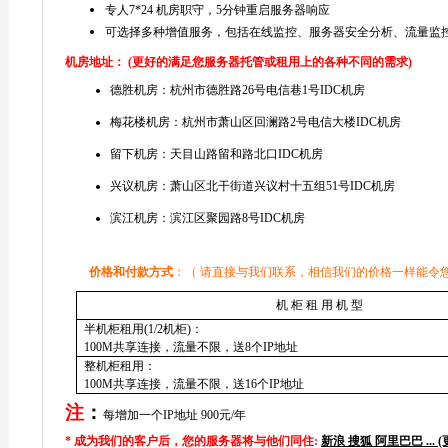
专人
7*24
机房职守，
5
分钟重启服务器响应
可选择多种增值服务，包括在线监控、服务器安全分析、流量
机房地址： (更好的满足您服务器托管或租用上的各种不同的需求)
德胜机房：杭州市德胜路26号电信巷1号IDC机房
梅花楼机房：杭州市萧山区回澜路2号电信大楼IDC机房
留下机房：天目山路留和路北口IDC机房
兴议机房：萧山区北干街道兴议村十五组51号IDC机房
滨江机房：滨江区聚园路8号IDC机房
价格和付款方式
：
（ 请直接与我们联系，相信我们的价格一样能令
机
柜
租
用
机
型
半机柜租用
(1/2
机柜
)
：
100M
共享连接，流量不限，送
8
个
IP
地址
整机柜租用：
100M
共享连接，流量不限，送
16
个
IP
地址
注
：
每增加一个
IP
地址
900
元
/
年
*
成为我们的客户后，您的服务器将与他们同住:
新浪 搜狐 阿里巴巴 ... (