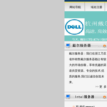
网站导航
域名注册
戴尔
服务器：
我们在浙江乃至
省外销售戴尔服务器都占有较
大的市场份额，享有优越的渠
道供货资源。专业的技术,优
质的服务,我们以诚信创造未
来。
>>
更 多
Lenovo
□
联 想(
)